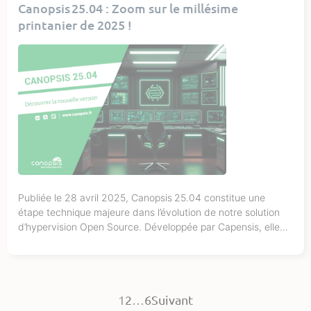
Canopsis 25.04 : Zoom sur le millésime
cet article, nous vous proposons une plongée […]
printanier de 2025 !
Publiée le 28 avril 2025, Canopsis 25.04 constitue une
étape technique majeure dans l’évolution de notre solution
d’hypervision Open Source. Développée par Capensis, elle
introduit en effet six nouveautés structurantes : Envie d’en
savoir plus ? C’est parti pour le tour du propriétaire !
Enrichissement des alarmes et entités avec des données
externes Exclusivité Canopsis […]
1
2
…
6
Suivant