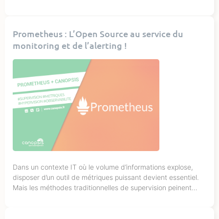
inédites : le studio templates, le système d’alias ou encore le
module de notifications. L’expérience utilisateur progresse,
l’automatisation gagne en puissance et la gouvernance des
Prometheus : L’Open Source au service du
données devient plus simple. Vitesse, clarté et […]
monitoring et de l’alerting !
Dans un contexte IT où le volume d’informations explose,
disposer d’un outil de métriques puissant devient essentiel.
Mais les méthodes traditionnelles de supervision peinent
parfois à donner une visibilité suffisamment granulaire et
réactive. C’est dans ce contexte que Prometheus s’impose
comme une pierre angulaire de l’observabilité moderne. Dans