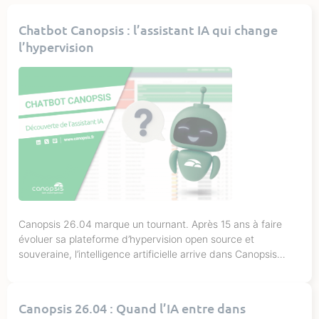
Chatbot Canopsis : l’assistant IA qui change
l’hypervision
Canopsis 26.04 marque un tournant. Après 15 ans à faire
évoluer sa plateforme d’hypervision open source et
souveraine, l’intelligence artificielle arrive dans Canopsis
avec l’introduction de deux nouveautés majeures : un
service de détection d’anomalies et un chatbot / assistant IA
conversationnel directement intégré dans l’interface. Et c’est
Canopsis 26.04 : Quand l’IA entre dans
de ce dernier dont nous allons parler […]