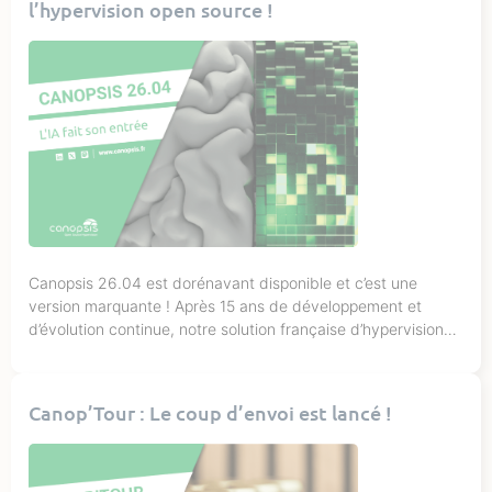
l’hypervision open source !
Canopsis 26.04 est dorénavant disponible et c’est une
version marquante ! Après 15 ans de développement et
d’évolution continue, notre solution française d’hypervision
open source franchit une nouvelle étape : l’intégration de
l’intelligence artificielle au cœur de la plateforme. Voici donc
ce qui change concrètement pour vos équipes
Canop’Tour : Le coup d’envoi est lancé !
Introduction de l’IA au sein de […]