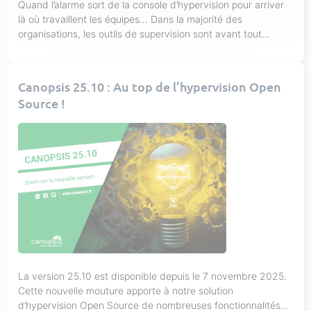
Quand l’alarme sort de la console d’hypervision pour arriver
là où travaillent les équipes… Dans la majorité des
organisations, les outils de supervision sont avant tout
consultés par des pilotes d’exploitation dont le rôle est
précisément de surveiller la console d’hypervision. Mais une
fois l’incident détecté, la résolution ne dépend pas
Canopsis 25.10 : Au top de l’hypervision Open
uniquement d’eux. Très souvent, […]
Source !
La version 25.10 est disponible depuis le 7 novembre 2025.
Cette nouvelle mouture apporte à notre solution
d’hypervision Open Source de nombreuses fonctionnalités