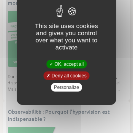
monitoring et de l’alerting !
This site uses cookies
and gives you control
over what you want to
activate
OK, accept all
Deny all cookies
Dans un contexte IT où le volume d’informations explose,
disposer d’un outil de métriques puissant devient essentiel.
Personalize
Mais les méthodes traditionnelles de supervision peinent
parfois à donner une visibilité suffisamment granulaire et
réactive. C’est dans ce contexte que Prometheus s’impose
comme une pierre angulaire de l’observabilité moderne. Dans
Observabilité : Pourquoi l’hypervision est
cet article, nous vous proposons une plongée […]
indispensable ?