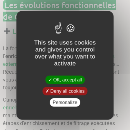
Les évolutions fonctionnelles
de Canopsis 25.10
Les enrichissements
This site uses cookies
La fonctionnalité franchit un nouveau pas avec
and gives you control
over what you want to
l’
enrichissement par l’intermédiaire de
données
activate
externes
. Référentiels, CMDB, systèmes métiers…
Récupérez facilement toutes les informations dont
vous avez besoin pour des
alarmes et entités
OK, accept all
toujours bien renseignées !
Deny all cookies
Canopsis 25.10 introduit aussi la
traçabilité des
Personalize
enrichissements
. Chaque alarme dispose
maintenant d’un historique relatant les différentes
étapes d’enrichissement et de filtrage exécutées