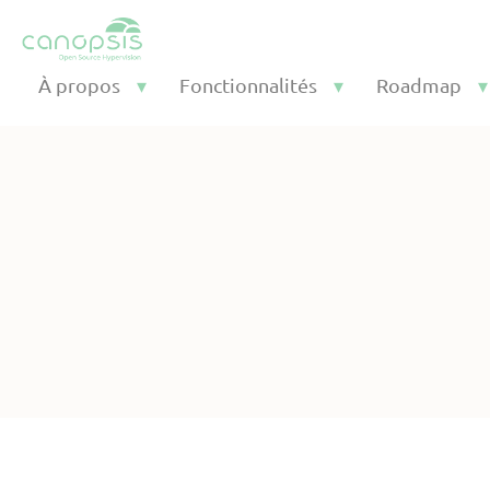
Cookies management panel
À propos
Fonctionnalités
Roadmap
Disposez d’une infrastruct
scalabilité horizontale Can