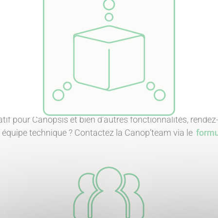
Disponible sur Canopsis
Pro et Community
opsis pour toujours s’adapter
à la charge entrante (source
Sortie prévue
en 2027
s
et
métrologie
tif
pour Canopsis
et bien d’autres fonctionnalités, rendez
 équipe technique ? Contactez la Canop’team via le
formu