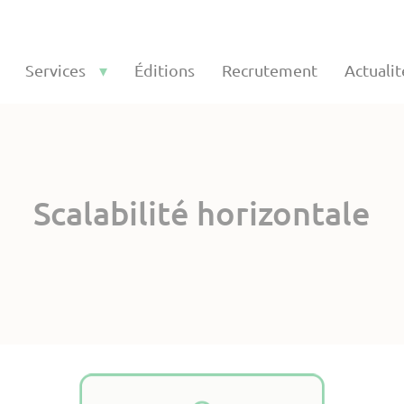
Services
Éditions
Recrutement
Actualit
Scalabilité horizontale
ure d’hypervision adaptée à
opsis !