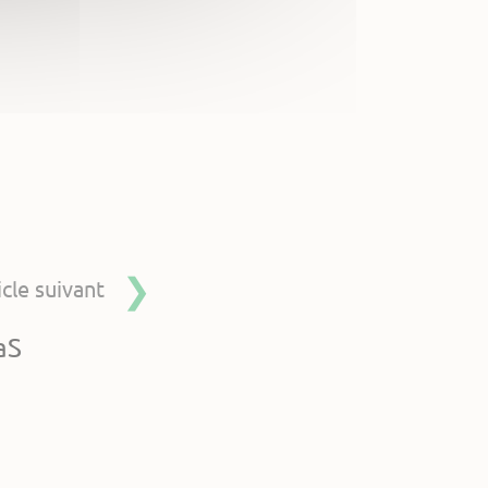
icle suivant
aS