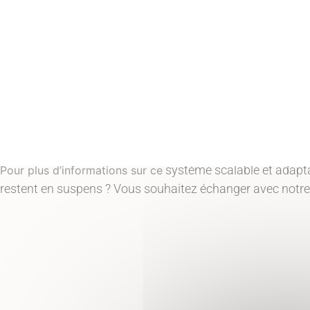
Jauge d'avancée
scalabilité horizontale
au sein de Can
Mettre en place une
l’ensemble des traitements en flux tendu :
Flux entrants des
sources de données
Règles métiers :
enrichissement
,
remédiation
,
rapport
Nombre d’utilisateurs
système scalable et adapta
Pour plus d’informations sur ce
restent en suspens ? Vous souhaitez échanger avec notre