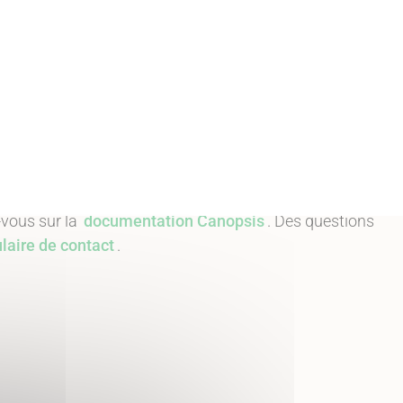
80%
s de données, règles métiers et calculs)
en maintenant
-vous sur la
documentation Canopsis
. Des questions
laire de contact
.