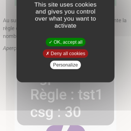
This site uses cookies
and gives you control
over what you want to
Au survol, une
note d’information
(tooltip) présente la
activate
règle qui a permis le regroupement ainsi que le
nombre d’alarmes conséquences.
OK, accept all
Aperçu du tooltip :
Deny all cookies
Personalize