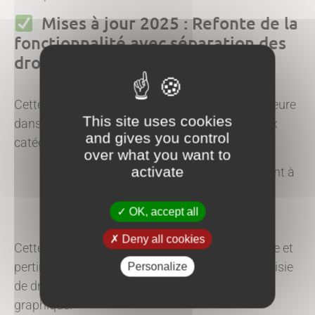
Mises à jour 2025 : Refonte de la
fonctionnalité avec séparation des
droits UI et API
Cette mise à jour apporte une amélioration majeure
This site uses cookies
dans la gestion des droits, alors scindés en deux
and gives you control
catégories distinctes :
over what you want to
activate
les droits dédiés aux utilisateurs accédant à
l’interface UI et
les droits destinés aux intégrations API.
OK, accept all
Deny all cookies
Cette séparation permet une configuration claire et
pertinente des rôles, tout en évitant la double saisie
Personalize
de droits pour les utilisateurs de l’interface
graphique.